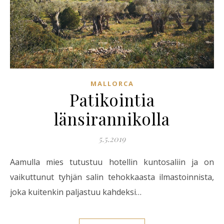
MALLORCA
Patikointia
länsirannikolla
5.5.2019
Aamulla mies tutustuu hotellin kuntosaliin ja on
vaikuttunut tyhjän salin tehokkaasta ilmastoinnista,
joka kuitenkin paljastuu kahdeksi…