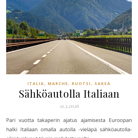
,
,
,
ITALIA
MARCHE
RUOTSI
SAKSA
Sähköautolla Italiaan
11.3.2026
Pari vuotta takaperin ajatus ajamisesta Euroopan
halki Italiaan omalla autolla -vieläpä sähköautolla-