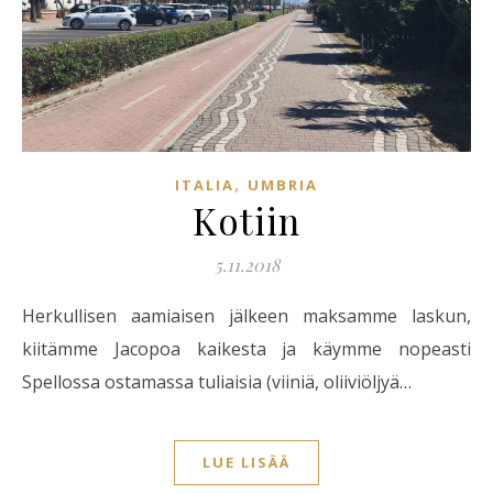
,
ITALIA
UMBRIA
Kotiin
5.11.2018
Herkullisen aamiaisen jälkeen maksamme laskun,
kiitämme Jacopoa kaikesta ja käymme nopeasti
Spellossa ostamassa tuliaisia (viiniä, oliiviöljyä…
LUE LISÄÄ