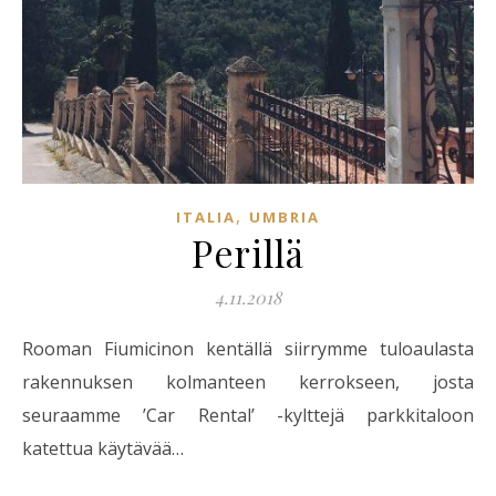
,
ITALIA
UMBRIA
Perillä
4.11.2018
Rooman Fiumicinon kentällä siirrymme tuloaulasta
rakennuksen kolmanteen kerrokseen, josta
seuraamme ’Car Rental’ -kylttejä parkkitaloon
katettua käytävää…