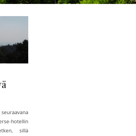
yä
uraavana
rse-hotellin
tken, sillä