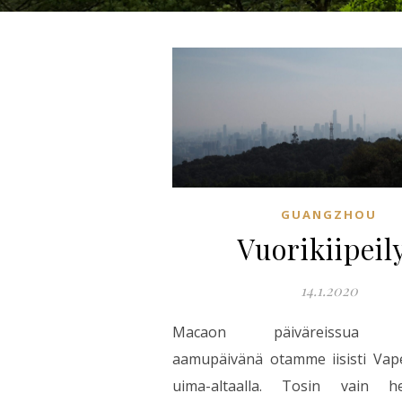
GUANGZHOU
Vuorikiipeil
14.1.2020
Macaon päiväreissua se
aamupäivänä otamme iisisti Vape
uima-altaalla. Tosin vain he