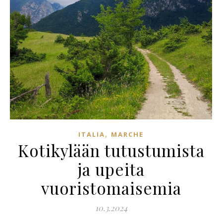
,
ITALIA
MARCHE
Kotikylään tutustumista
ja upeita
vuoristomaisemia
10.3.2024