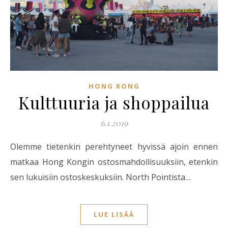
HONG KONG
Kulttuuria ja shoppailua
6.1.2019
Olemme tietenkin perehtyneet hyvissä ajoin ennen
matkaa Hong Kongin ostosmahdollisuuksiin, etenkin
sen lukuisiin ostoskeskuksiin. North Pointista…
LUE LISÄÄ