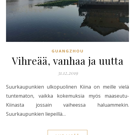
GUANGZHOU
Vihreää, vanhaa ja uutta
31.12.2019
Suurkaupunkien ulkopuolinen Kiina on meille vielä
tuntematon, vaikka kokemuksia myös maaseutu-
Kiinasta jossain vaiheessa haluammekin.
Suurkaupunkien liepeillä…