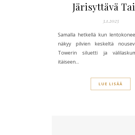
Järisyttävä Ta
3.1.2025
Samalla hetkellä kun lentokone
näkyy pilvien keskeltä nouse
Towerin siluetti ja välilask
itäiseen…
LUE LISÄÄ