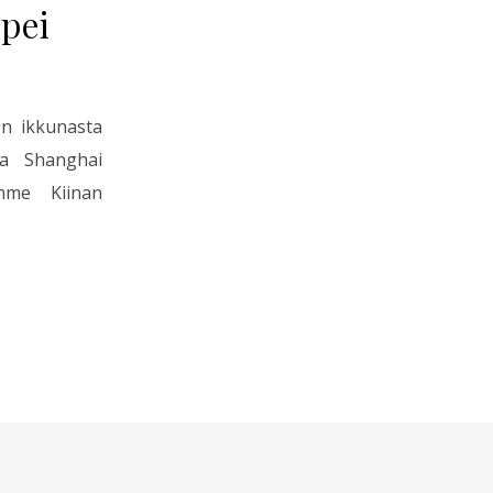
ipei
en ikkunasta
va Shanghai
umme Kiinan