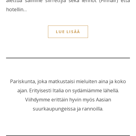
alettua saimme siirrettyä sekä lennot (Finnair) että
hotellin…
LUE LISÄÄ
Pariskunta, joka matkustaisi mieluiten aina ja koko
ajan. Erityisesti Italia on sydämiämme lähellä.
Viihdymme erittäin hyvin myös Aasian
suurkaupungeissa ja rannoilla.