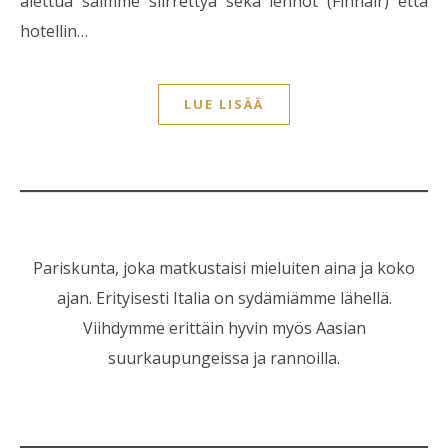
alettua saimme siirrettyä sekä lennot (Finnair) että
hotellin…
LUE LISÄÄ
Pariskunta, joka matkustaisi mieluiten aina ja koko
ajan. Erityisesti Italia on sydämiämme lähellä.
Viihdymme erittäin hyvin myös Aasian
suurkaupungeissa ja rannoilla.