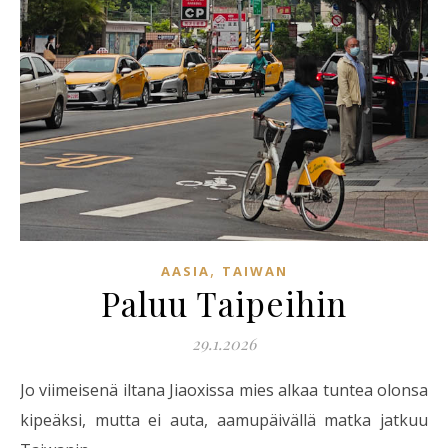
,
AASIA
TAIWAN
Paluu Taipeihin
29.1.2026
Jo viimeisenä iltana Jiaoxissa mies alkaa tuntea olonsa
kipeäksi, mutta ei auta, aamupäivällä matka jatkuu