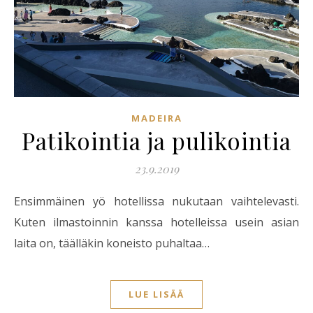
MADEIRA
Patikointia ja pulikointia
23.9.2019
Ensimmäinen yö hotellissa nukutaan vaihtelevasti.
Kuten ilmastoinnin kanssa hotelleissa usein asian
laita on, täälläkin koneisto puhaltaa…
LUE LISÄÄ