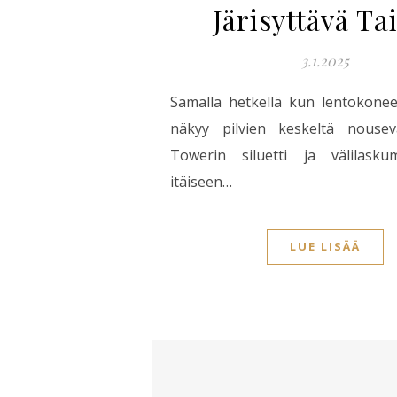
Järisyttävä Ta
3.1.2025
Samalla hetkellä kun lentokone
näkyy pilvien keskeltä nouse
Towerin siluetti ja välilask
itäiseen…
LUE LISÄÄ