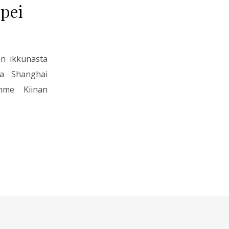
ipei
en ikkunasta
va Shanghai
umme Kiinan