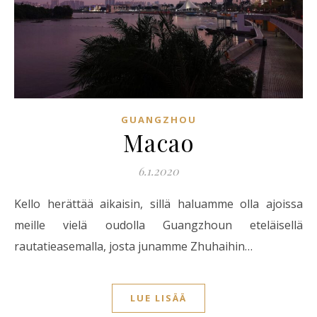
GUANGZHOU
Macao
6.1.2020
Kello herättää aikaisin, sillä haluamme olla ajoissa
meille vielä oudolla Guangzhoun eteläisellä
rautatieasemalla, josta junamme Zhuhaihin…
LUE LISÄÄ