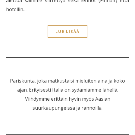
alettua saimme siirrettyä sekä lennot (Finnair) että
hotellin…
LUE LISÄÄ
Pariskunta, joka matkustaisi mieluiten aina ja koko
ajan. Erityisesti Italia on sydämiämme lähellä.
Viihdymme erittäin hyvin myös Aasian
suurkaupungeissa ja rannoilla.