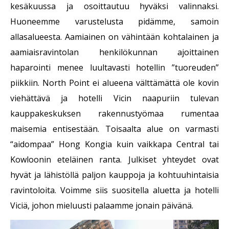
kesäkuussa ja osoittautuu hyväksi valinnaksi.
Huoneemme varustelusta pidämme, samoin
allasalueesta. Aamiainen on vähintään kohtalainen ja
aamiaisravintolan henkilökunnan ajoittainen
haparointi menee luultavasti hotellin ”tuoreuden”
piikkiin.
North Point ei alueena välttämättä ole kovin
viehättävä ja hotelli Vicin naapuriin tulevan
kauppakeskuksen rakennustyömaa rumentaa
maisemia entisestään. Toisaalta alue on varmasti
“aidompaa” Hong Kongia kuin vaikkapa Central tai
Kowloonin eteläinen ranta. Julkiset yhteydet ovat
hyvät ja lähistöllä paljon kauppoja ja kohtuuhintaisia
ravintoloita. Voimme siis suositella aluetta ja hotelli
Viciä, johon mieluusti palaamme jonain päivänä.