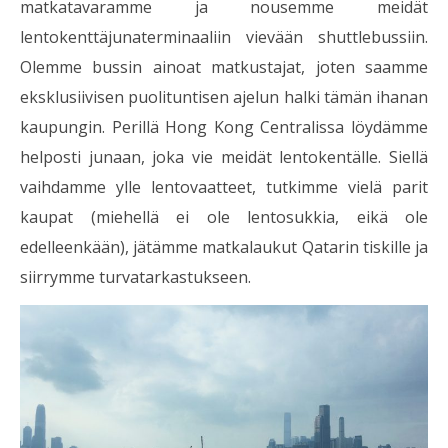
matkatavaramme ja nousemme meidät
lentokenttäjunaterminaaliin vievään shuttlebussiin.
Olemme bussin ainoat matkustajat, joten saamme
eksklusiivisen puolituntisen ajelun halki tämän ihanan
kaupungin. Perillä Hong Kong Centralissa löydämme
helposti junaan, joka vie meidät lentokentälle. Siellä
vaihdamme ylle lentovaatteet, tutkimme vielä parit
kaupat (miehellä ei ole lentosukkia, eikä ole
edelleenkään), jätämme matkalaukut Qatarin tiskille ja
siirrymme turvatarkastukseen.