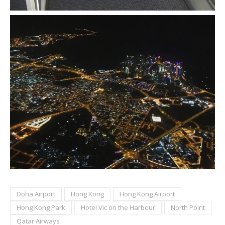
Doha Airport
Hong Kong
Hong Kong Airport
Hong Kong Park
Hotel Vic on the Harbour
North Point
Qatar Airways