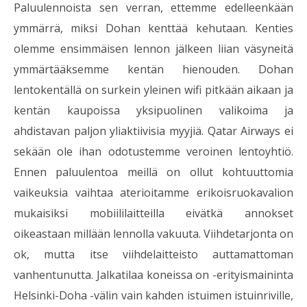
Paluulennoista sen verran, ettemme edelleenkään
ymmärrä, miksi Dohan kenttää kehutaan. Kenties
olemme ensimmäisen lennon jälkeen liian väsyneitä
ymmärtääksemme kentän hienouden. Dohan
lentokentällä on surkein yleinen wifi pitkään aikaan ja
kentän kaupoissa yksipuolinen valikoima ja
ahdistavan paljon yliaktiivisia myyjiä. Qatar Airways ei
sekään ole ihan odotustemme veroinen lentoyhtiö.
Ennen paluulentoa meillä on ollut kohtuuttomia
vaikeuksia vaihtaa aterioitamme erikoisruokavalion
mukaisiksi mobiililaitteilla eivätkä annokset
oikeastaan millään lennolla vakuuta. Viihdetarjonta on
ok, mutta itse viihdelaitteisto auttamattoman
vanhentunutta. Jalkatilaa koneissa on -erityismaininta
Helsinki-Doha -välin vain kahden istuimen istuinriville,