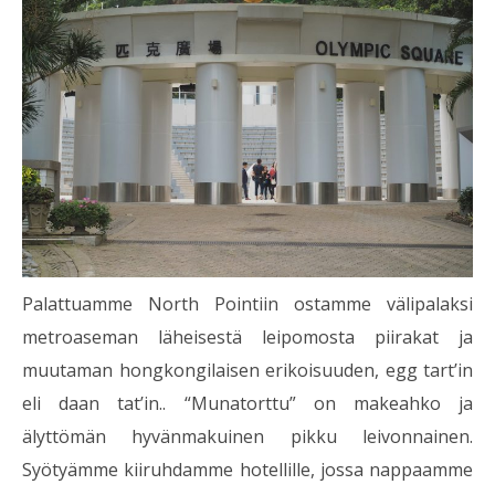
Palattuamme North Pointiin ostamme välipalaksi
metroaseman läheisestä leipomosta piirakat ja
muutaman hongkongilaisen erikoisuuden, egg tart’in
eli daan tat’in.. “Munatorttu” on makeahko ja
älyttömän hyvänmakuinen pikku leivonnainen.
Syötyämme kiiruhdamme hotellille, jossa nappaamme