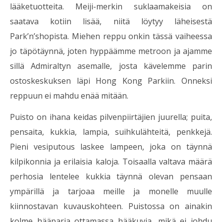
lääketuotteita. Meiji-merkin suklaamakeisia on
saatava kotiin lisää, niitä löytyy läheisestä
Park’n’shopista. Miehen reppu onkin tässä vaiheessa
jo täpötäynnä, joten hyppäämme metroon ja ajamme
sillä Admiraltyn asemalle, josta kävelemme parin
ostoskeskuksen läpi Hong Kong Parkiin. Onneksi
reppuun ei mahdu enää mitään.
Puisto on ihana keidas pilvenpiirtäjien juurella; puita,
pensaita, kukkia, lampia, suihkulähteitä, penkkejä.
Pieni vesiputous laskee lampeen, joka on täynnä
kilpikonnia ja erilaisia kaloja. Toisaalla valtava määrä
perhosia lentelee kukkia täynnä olevan pensaan
ympärillä ja tarjoaa meille ja monelle muulle
kiinnostavan kuvauskohteen. Puistossa on ainakin
kolme hääparia ottamassa hääkuvia, mikä ei johdu