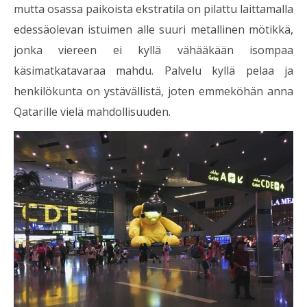
mutta osassa paikoista ekstratila on pilattu laittamalla
edessäolevan istuimen alle suuri metallinen mötikkä,
jonka viereen ei kyllä vähääkään isompaa
käsimatkatavaraa mahdu. Palvelu kyllä pelaa ja
henkilökunta on ystävällistä, joten emmeköhän anna
Qatarille vielä mahdollisuuden.