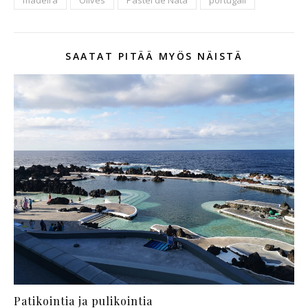
madeira
Olives
Pastel de Nata
portugali
SAATAT PITÄÄ MYÖS NÄISTÄ
Patikointia ja pulikointia