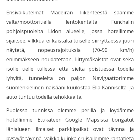
Ensivaikutelmat Madeiran liikenteestä saamme
valta/moottoritiellä lentokentältä Funchalin
pohjoispuolelta Lidon alueelle, jossa hotellimme
sijaitsee: vilkkua ei kaistalta toiselle siirryttäessä juuri
näytetä, nopeusrajoituksia (70-90 km/h)
enimmäkseen noudatetaan, liittymäkaistat ovat sekä
isolle tielle tullessa että sieltä poistuessa todella
lyhyitä, tunneleita on paljon. Navigaattorimme
suomenkielinen naisääni kuulostaa Ella Kanniselta. Ja
auto tuntuu todella tehokkaalta.
Puolessa tunnissa olemme perillä ja löydämme
hotellimme. Etukäteen Google Mapsista bongatut
lähialueen ilmaiset parkkipaikat ovat täynnä ja
pysyvät täynnä, vaikka kuinka cruisailemme rantatietä