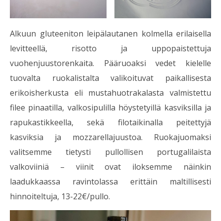
Alkuun gluteeniton leipälautanen kolmella erilaisella
levitteellä, risotto ja uppopaistettuja
vuohenjuustorenkaita. Pääruoaksi vedet kielelle
tuovalta ruokalistalta valikoituvat paikallisesta
erikoisherkusta eli mustahuotrakalasta valmistettu
filee pinaatilla, valkosipulilla höystetyillä kasviksilla ja
rapukastikkeella, sekä filotaikinalla peitettyjä
kasviksia ja mozzarellajuustoa. Ruokajuomaksi
valitsemme tietysti pullollisen portugalilaista
valkoviiniä – viinit ovat iloksemme näinkin
laadukkaassa ravintolassa erittäin maltillisesti
hinnoiteltuja, 13-22€/pullo.