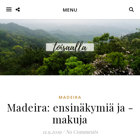
MENU
MADEIRA
Madeira: ensinäkymiä ja -
makuja
11.9.2019
/
No Comments