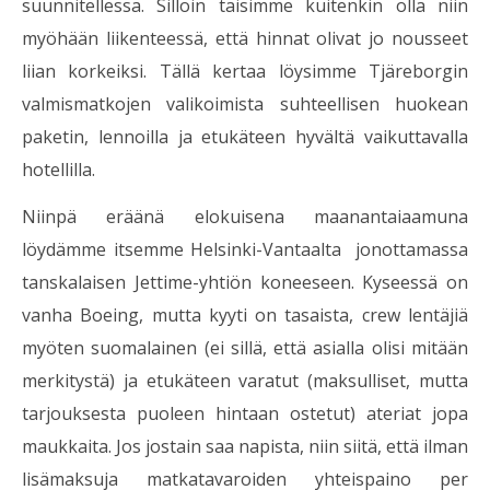
suunnitellessa. Silloin taisimme kuitenkin olla niin
myöhään liikenteessä, että hinnat olivat jo nousseet
liian korkeiksi. Tällä kertaa löysimme Tjäreborgin
valmismatkojen valikoimista suhteellisen huokean
paketin, lennoilla ja etukäteen hyvältä vaikuttavalla
hotellilla.
Niinpä eräänä elokuisena maanantaiaamuna
löydämme itsemme Helsinki-Vantaalta jonottamassa
tanskalaisen Jettime-yhtiön koneeseen. Kyseessä on
vanha Boeing, mutta kyyti on tasaista, crew lentäjiä
myöten suomalainen (ei sillä, että asialla olisi mitään
merkitystä) ja etukäteen varatut (maksulliset, mutta
tarjouksesta puoleen hintaan ostetut) ateriat jopa
maukkaita. Jos jostain saa napista, niin siitä, että ilman
lisämaksuja matkatavaroiden yhteispaino per