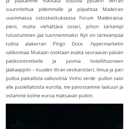
ja päätämme matkata bussilla pysäkin verran
suunniteltua pidemmälle ja piipahtaa Madeiran
uusmmassa ostoskeskuksessa Forum Madeirassa:
pieni, mutta viehättävä ostari, johon tarkempi
tutustuminen jää tuonnemmaksi. Nyt on tärkeämpää
tutkia alakerran Pingo Doce -hypermarketin
valikoimaa. Mukaan ostetaan eväitä seuraavan päivän
patikointiretkelle ja juomia hotellihuoneen
jääkaappiin – kuuden litran vesikanisteri, limua ja pari
pulloa paikallista valkoviiniä. Vinho verde -pullon saisi
alle puolellatoista eurolla, me panostamme laatuun ja
ostamme kolme euroa maksavan pullon.