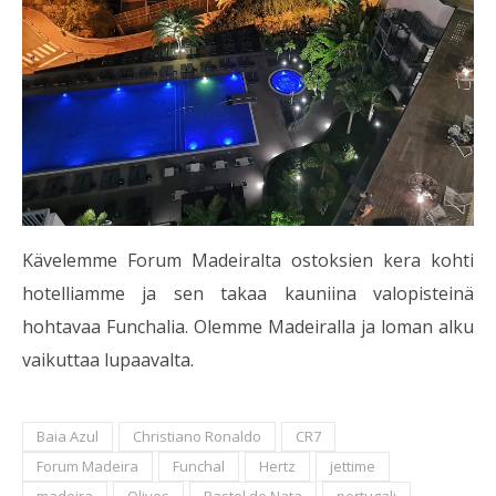
Kävelemme Forum Madeiralta ostoksien kera kohti
hotelliamme ja sen takaa kauniina valopisteinä
hohtavaa Funchalia. Olemme Madeiralla ja loman alku
vaikuttaa lupaavalta.
Baia Azul
Christiano Ronaldo
CR7
Forum Madeira
Funchal
Hertz
jettime