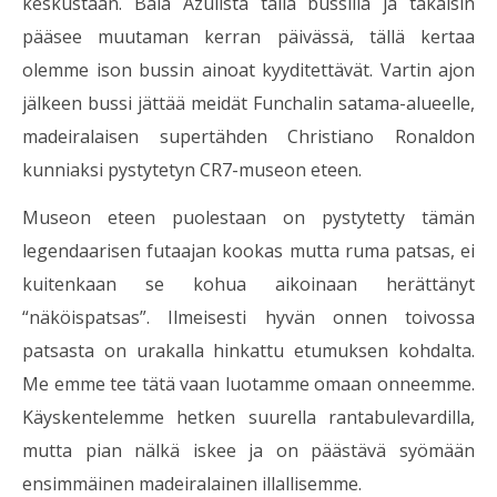
keskustaan. Baia Azulista tällä bussilla ja takaisin
pääsee muutaman kerran päivässä, tällä kertaa
olemme ison bussin ainoat kyyditettävät. Vartin ajon
jälkeen bussi jättää meidät Funchalin satama-alueelle,
madeiralaisen supertähden Christiano Ronaldon
kunniaksi pystytetyn CR7-museon eteen.
Museon eteen puolestaan on pystytetty tämän
legendaarisen futaajan kookas mutta ruma patsas, ei
kuitenkaan se kohua aikoinaan herättänyt
“näköispatsas”. Ilmeisesti hyvän onnen toivossa
patsasta on urakalla hinkattu etumuksen kohdalta.
Me emme tee tätä vaan luotamme omaan onneemme.
Käyskentelemme hetken suurella rantabulevardilla,
mutta pian nälkä iskee ja on päästävä syömään
ensimmäinen madeiralainen illallisemme.