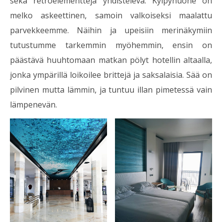
sekä retroelementtejä yhdistelevä. Kylpyhuone on
melko askeettinen, samoin valkoiseksi maalattu
parvekkeemme. Näihin ja upeisiin merinäkymiin
tutustumme tarkemmin myöhemmin, ensin on
päästävä huuhtomaan matkan pölyt hotellin altaalla,
jonka ympärillä loikoilee brittejä ja saksalaisia. Sää on
pilvinen mutta lämmin, ja tuntuu illan pimetessä vain
lämpenevän.