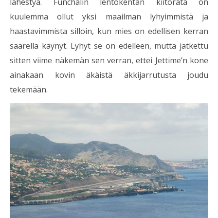
lähestyä. Funchalin lentokentän kiitorata on
kuulemma ollut yksi maailman lyhyimmistä ja
haastavimmista silloin, kun mies on edellisen kerran
saarella käynyt. Lyhyt se on edelleen, mutta jatkettu
sitten viime näkemän sen verran, ettei Jettime’n kone
ainakaan kovin äkäistä äkkijarrutusta joudu
tekemään.