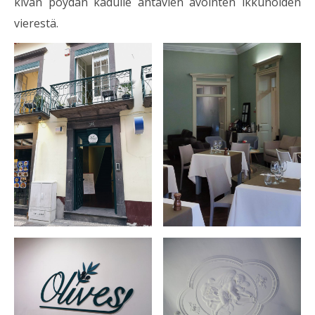
kivan pöydän kadulle antavien avointen ikkunoiden
vierestä.