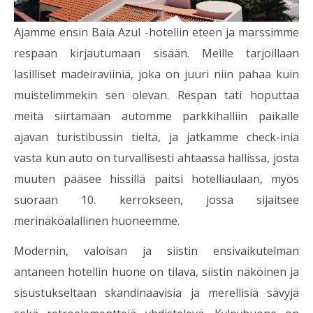
Ajamme ensin Baia Azul -hotellin eteen ja marssimme
respaan kirjautumaan sisään. Meille tarjoillaan
lasilliset madeiraviiniä, joka on juuri niin pahaa kuin
muistelimmekin sen olevan. Respan täti hoputtaa
meitä siirtämään automme parkkihalliin paikalle
ajavan turistibussin tieltä, ja jatkamme check-iniä
vasta kun auto on turvallisesti ahtaassa hallissa, josta
muuten pääsee hissillä paitsi hotelliaulaan, myös
suoraan 10. kerrokseen, jossa sijaitsee
merinäköalallinen huoneemme.
Modernin, valoisan ja siistin ensivaikutelman
antaneen hotellin huone on tilava, siistin näköinen ja
sisustukseltaan skandinaavisia ja merellisiä sävyjä