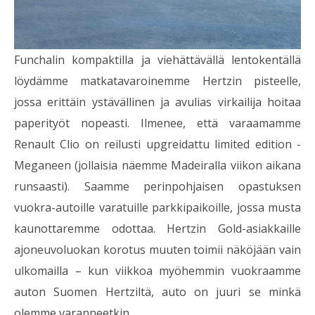
Funchalin kompaktilla ja viehättävällä lentokentällä
löydämme matkatavaroinemme Hertzin pisteelle,
jossa erittäin ystävällinen ja avulias virkailija hoitaa
paperityöt nopeasti. Ilmenee, että varaamamme
Renault Clio on reilusti upgreidattu limited edition -
Meganeen (jollaisia näemme Madeiralla viikon aikana
runsaasti). Saamme perinpohjaisen opastuksen
vuokra-autoille varatuille parkkipaikoille, jossa musta
kaunottaremme odottaa. Hertzin Gold-asiakkaille
ajoneuvoluokan korotus muuten toimii näköjään vain
ulkomailla – kun viikkoa myöhemmin vuokraamme
auton Suomen Hertziltä, auto on juuri se minkä
olemme varanneetkin.