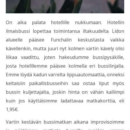
On aika palata hotellille nukkumaan. Hotellin
ilmaisbussi lopettaa toimintansa iltakuudelta. Lidon
alueelle pääsee Funchalin keskustasta vaikka
kävellenkin, mutta juuri nyt kolmen vartin kävely olisi
liikaa vaadittu, joten hakeudumme bussipysäkille,
josta hotellllemme pääsee kolmella eri bussilinjalla.
Emme löydä kadun varrelta lippuautomaattia, onneksi
keltaisiin paikallisbusseihin saa ostaa liput myös
bussin kuljettajalta, joskin hinta on vähän kalliimpi
kuin jos käyttäisimme ladattavaa matkakorttia, eli
1,95€.
Vartin kestävän bussimatkan aikana improvisoimme