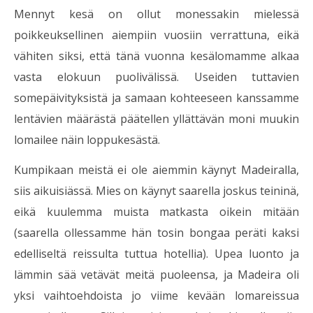
Mennyt kesä on ollut monessakin mielessä
poikkeuksellinen aiempiin vuosiin verrattuna, eikä
vähiten siksi, että tänä vuonna kesälomamme alkaa
vasta elokuun puolivälissä. Useiden tuttavien
somepäivityksistä ja samaan kohteeseen kanssamme
lentävien määrästä päätellen yllättävän moni muukin
lomailee näin loppukesästä.
Kumpikaan meistä ei ole aiemmin käynyt Madeiralla,
siis aikuisiässä. Mies on käynyt saarella joskus teininä,
eikä kuulemma muista matkasta oikein mitään
(saarella ollessamme hän tosin bongaa peräti kaksi
edelliseltä reissulta tuttua hotellia). Upea luonto ja
lämmin sää vetävät meitä puoleensa, ja Madeira oli
yksi vaihtoehdoista jo viime kevään lomareissua