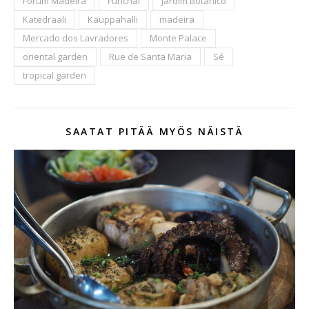
Forum Madeira
Funchal
Jardim Botanico
Katedraali
Kauppahalli
madeira
Mercado dos Lavradores
Monte Palace
oriental garden
Rue de Santa Maria
Sé
tropical garden
SAATAT PITÄÄ MYÖS NÄISTÄ