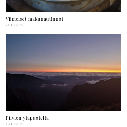
Viimeiset makunautinnot
21.10.2019
Pilvien yläpuolella
16.10.2019