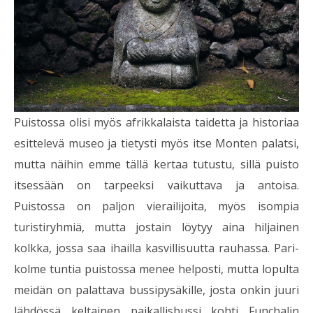
Puistossa olisi myös afrikkalaista taidetta ja historiaa
esittelevä museo ja tietysti myös itse Monten palatsi,
mutta näihin emme tällä kertaa tutustu, sillä puisto
itsessään on tarpeeksi vaikuttava ja antoisa.
Puistossa on paljon vierailijoita, myös isompia
turistiryhmiä, mutta jostain löytyy aina hiljainen
kolkka, jossa saa ihailla kasvillisuutta rauhassa. Pari-
kolme tuntia puistossa menee helposti, mutta lopulta
meidän on palattava bussipysäkille, josta onkin juuri
lähdössä keltainen paikallisbussi kohti Funchalin