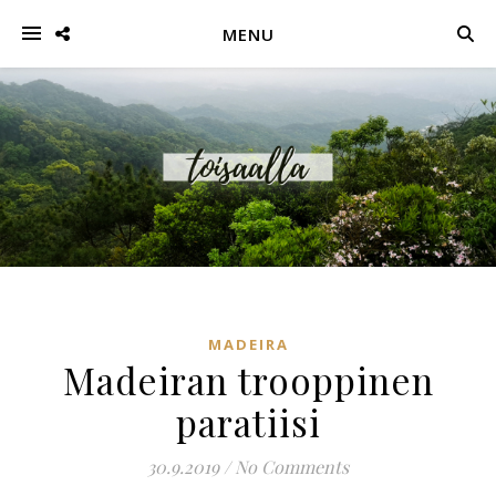
MENU
MADEIRA
Madeiran trooppinen
paratiisi
30.9.2019
/
No Comments