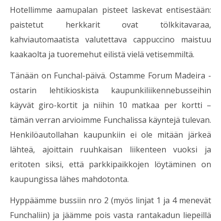
Hotellimme aamupalan pisteet laskevat entisestään:
paistetut herkkarit ovat tölkkitavaraa,
kahviautomaatista valutettava cappuccino maistuu
kaakaolta ja tuoremehut eilistä vielä vetisemmiltä.
Tänään on Funchal-päivä. Ostamme Forum Madeira -
ostarin lehtikioskista kaupunkiliikennebusseihin
käyvät giro-kortit ja niihin 10 matkaa per kortti –
tämän verran arvioimme Funchalissa käyntejä tulevan.
Henkilöautollahan kaupunkiin ei ole mitään järkeä
lähteä, ajoittain ruuhkaisan liikenteen vuoksi ja
eritoten siksi, että parkkipaikkojen löytäminen on
kaupungissa lähes mahdotonta.
Hyppäämme bussiin nro 2 (myös linjat 1 ja 4 menevät
Funchaliin) ja jäämme pois vasta rantakadun liepeillä