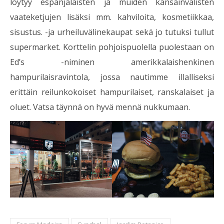
löytyy espanjalaisten ja muiden kansainvälisten
vaateketjujen lisäksi mm. kahviloita, kosmetiikkaa,
sisustus. -ja urheiluvälinekaupat sekä jo tutuksi tullut
supermarket. Korttelin pohjoispuolella puolestaan on
Ed’s -niminen amerikkalaishenkinen
hampurilaisravintola, jossa nautimme illalliseksi
erittäin reilunkokoiset hampurilaiset, ranskalaiset ja
oluet. Vatsa täynnä on hyvä mennä nukkumaan.