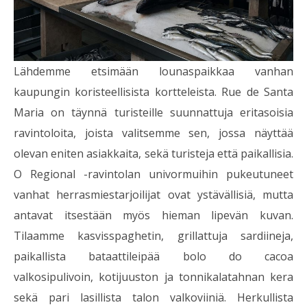
Lähdemme etsimään lounaspaikkaa vanhan
kaupungin koristeellisista kortteleista. Rue de Santa
Maria on täynnä turisteille suunnattuja eritasoisia
ravintoloita, joista valitsemme sen, jossa näyttää
olevan eniten asiakkaita, sekä turisteja että paikallisia.
O Regional -ravintolan univormuihin pukeutuneet
vanhat herrasmiestarjoilijat ovat ystävällisiä, mutta
antavat itsestään myös hieman lipevän kuvan.
Tilaamme kasvisspaghetin, grillattuja sardiineja,
paikallista bataattileipää bolo do cacoa
valkosipulivoin, kotijuuston ja tonnikalatahnan kera
sekä pari lasillista talon valkoviiniä. Herkullista