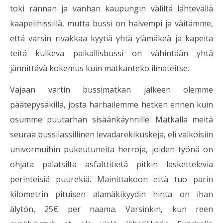
toki rannan ja vanhan kaupungin väliltä lähtevällä
kaapelihissillä, mutta bussi on halvempi ja väitämme,
että varsin rivakkaa kyytiä yhtä ylämäkeä ja kapeita
teitä kulkeva paikallisbussi on vähintään yhtä
jännittävä kokemus kuin matkanteko ilmateitse.
Vajaan vartin bussimatkan jälkeen olemme
päätepysäkillä, josta harhailemme hetken ennen kuin
osumme puutarhan sisäänkäynnille. Matkalla meitä
seuraa bussilassillinen levadarekikuskeja, eli valkoisiin
univormuihin pukeutuneita herroja, joiden työnä on
ohjata palatsilta asfalttitietä pitkin laskettelevia
perinteisiä puurekiä. Mainittakoon että tuo parin
kilometrin pituisen alamäkikyydin hinta on ihan
älytön, 25€ per naama. Varsinkin, kun reen