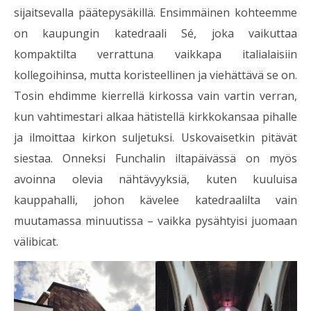
sijaitsevalla päätepysäkillä. Ensimmäinen kohteemme
on kaupungin katedraali Sé, joka vaikuttaa
kompaktilta verrattuna vaikkapa italialaisiin
kollegoihinsa, mutta koristeellinen ja viehättävä se on.
Tosin ehdimme kierrellä kirkossa vain vartin verran,
kun vahtimestari alkaa hätistellä kirkkokansaa pihalle
ja ilmoittaa kirkon suljetuksi. Uskovaisetkin pitävät
siestaa. Onneksi Funchalin iltapäivässä on myös
avoinna olevia nähtävyyksiä, kuten kuuluisa
kauppahalli, johon kävelee katedraalilta vain
muutamassa minuutissa – vaikka pysähtyisi juomaan
välibicat.