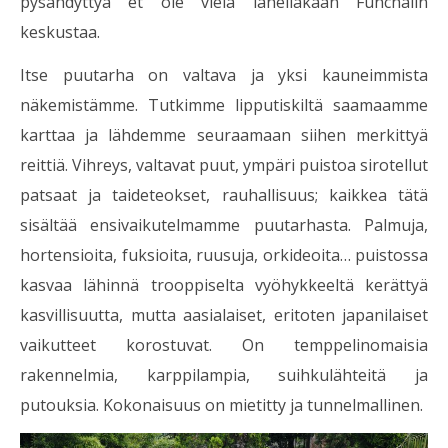
pysähdyttyä et ole vielä lähelläkään Funchalin
keskustaa.
Itse puutarha on valtava ja yksi kauneimmista
näkemistämme. Tutkimme lipputiskiltä saamaamme
karttaa ja lähdemme seuraamaan siihen merkittyä
reittiä. Vihreys, valtavat puut, ympäri puistoa sirotellut
patsaat ja taideteokset, rauhallisuus; kaikkea tätä
sisältää ensivaikutelmamme puutarhasta. Palmuja,
hortensioita, fuksioita, ruusuja, orkideoita… puistossa
kasvaa lähinnä trooppiselta vyöhykkeeltä kerättyä
kasvillisuutta, mutta aasialaiset, eritoten japanilaiset
vaikutteet korostuvat. On temppelinomaisia
rakennelmia, karppilampia, suihkulähteitä ja
putouksia. Kokonaisuus on mietitty ja tunnelmallinen.