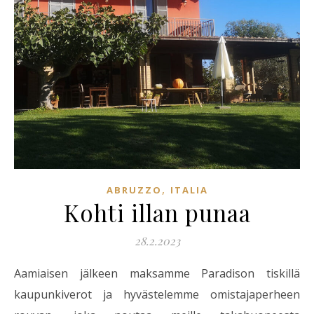
,
ABRUZZO
ITALIA
Kohti illan punaa
28.2.2023
Aamiaisen jälkeen maksamme Paradison tiskillä
kaupunkiverot ja hyvästelemme omistajaperheen