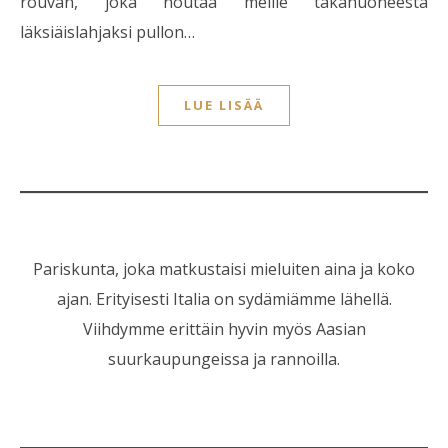
rouvan, joka noutaa meille takahuoneesta
läksiäislahjaksi pullon…
LUE LISÄÄ
Pariskunta, joka matkustaisi mieluiten aina ja koko
ajan. Erityisesti Italia on sydämiämme lähellä.
Viihdymme erittäin hyvin myös Aasian
suurkaupungeissa ja rannoilla.