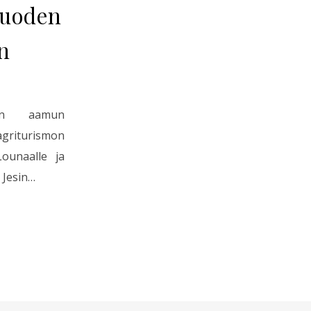
juoden
n
isen aamun
griturismon
ounaalle ja
 Jesin…