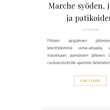
Marche syöden, 
ja patikoide
22.6.2026
Pitkien ajopäivien jälke
lekottelemme uima-altaalla, a
maukkaan aamiaisen jälkeen. L
ruokaostoksille ajamme läheiseen
LUE LISÄÄ