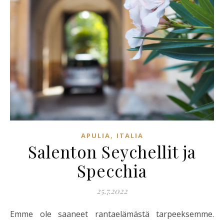
,
APULIA
ITALIA
Salenton Seychellit ja
Specchia
25.7.2022
Emme ole saaneet rantaelämästä tarpeeksemme.