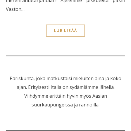
merenrantatarjontaan! Ajelemme pikkuteitä pitkin
Vaston…
LUE LISÄÄ
Pariskunta, joka matkustaisi mieluiten aina ja koko
ajan. Erityisesti Italia on sydämiämme lähellä.
Viihdymme erittäin hyvin myös Aasian
suurkaupungeissa ja rannoilla.