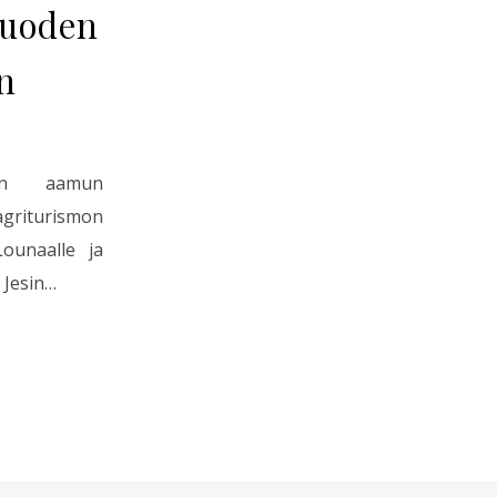
juoden
n
isen aamun
griturismon
ounaalle ja
 Jesin…