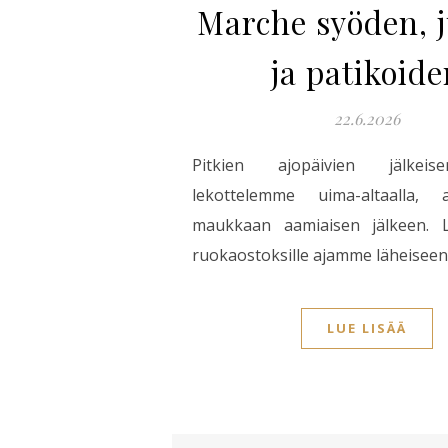
Marche syöden, 
ja patikoide
22.6.2026
Pitkien ajopäivien jälke
lekottelemme uima-altaalla, a
maukkaan aamiaisen jälkeen. L
ruokaostoksille ajamme läheiseen
LUE LISÄÄ