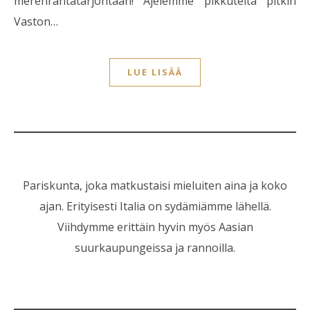
merenrantatarjontaan! Ajelemme pikkuteitä pitkin
Vaston…
LUE LISÄÄ
Pariskunta, joka matkustaisi mieluiten aina ja koko
ajan. Erityisesti Italia on sydämiämme lähellä.
Viihdymme erittäin hyvin myös Aasian
suurkaupungeissa ja rannoilla.