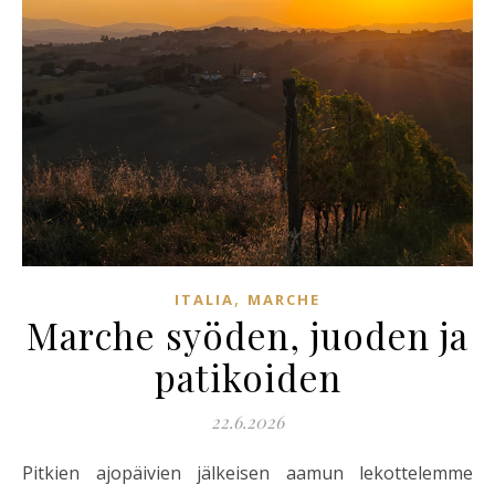
,
ITALIA
MARCHE
Marche syöden, juoden ja
patikoiden
22.6.2026
Pitkien ajopäivien jälkeisen aamun lekottelemme