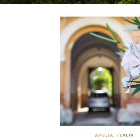
,
APULIA
ITALIA