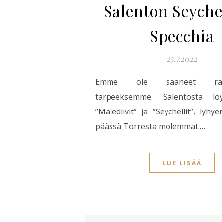
Salenton Seychel
Specchia
25.7.2022
Emme ole saaneet ranta
tarpeeksemme. Salentosta löy
”Malediivit” ja ”Seychellit”, lyh
päässä Torresta molemmat.…
LUE LISÄÄ