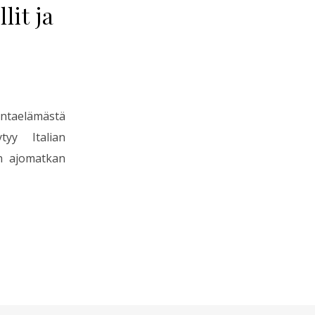
lit ja
elämästä
tyy Italian
yen ajomatkan